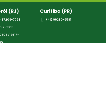
erói (RJ)
Curitiba (PR)

) 97209-7769
(41) 99280-6581
617-1505
0505 / 3617-
05