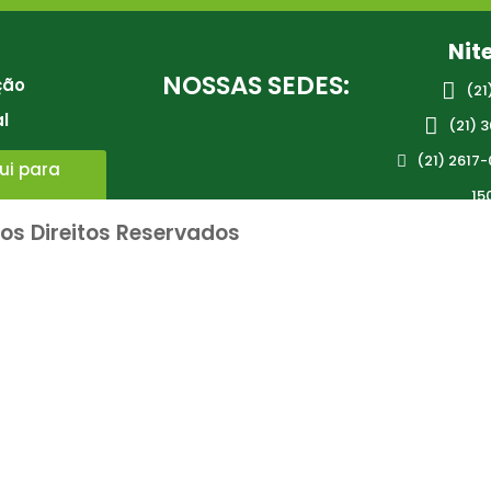
Nit
NOSSAS SEDES:
ção

(21
al

(21)
3
(21) 2617-

ui para
15
s Direitos Reservados