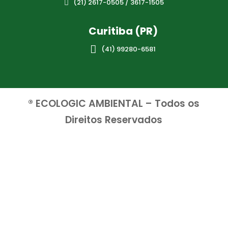
(21) 2617-0505 / 3617-1505

Curitiba (PR)

(41) 99280-6581
® ECOLOGIC AMBIENTAL – Todos os
Direitos Reservados